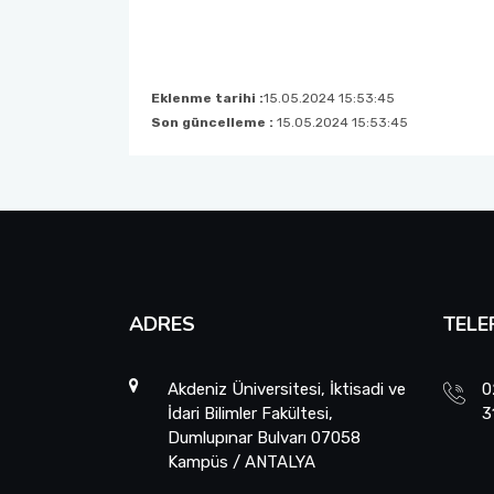
Eklenme tarihi :
15.05.2024 15:53:45
Son güncelleme :
15.05.2024 15:53:45
ADRES
TELE
Akdeniz Üniversitesi, İktisadi ve
0
İdari Bilimler Fakültesi,
3
Dumlupınar Bulvarı 07058
Kampüs / ANTALYA